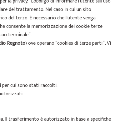
per la privacy: “L'obbligo di informare l'utente sull'uso
lare del trattamento. Nel caso in cui un sito
rico del terzo. È necessario che l'utente venga
 che consente la memorizzazione dei cookie terze
 suo terminale”.
dio Regnoto
) ove operano “cookies di terze parti”, Vi
per cui sono stati raccolti.
autorizzati.
pea. Il trasferimento è autorizzato in base a specifiche