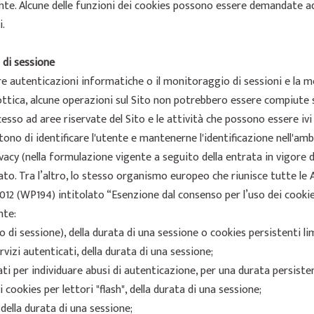
nte. Alcune delle funzioni dei cookies possono essere demandate ad a
i.
 di sessione
eguire autenticazioni informatiche o il monitoraggio di sessioni e l
 ottica, alcune operazioni sul Sito non potrebbero essere compiute se
ccesso ad aree riservate del Sito e le attività che possono essere i
no di identificare l'utente e mantenerne l'identificazione nell'ambi
rivacy (nella formulazione vigente a seguito della entrata in vigore d
ato. Tra l’altro, lo stesso organismo europeo che riunisce tutte le 
4/2012 (WP194) intitolato “Esenzione dal consenso per l’uso dei cooki
nte:
vo di sessione), della durata di una sessione o cookies persistenti l
ervizi autenticati, della durata di una sessione;
zati per individuare abusi di autenticazione, per una durata persiste
 cookies per lettori "flash", della durata di una sessione;
 della durata di una sessione;