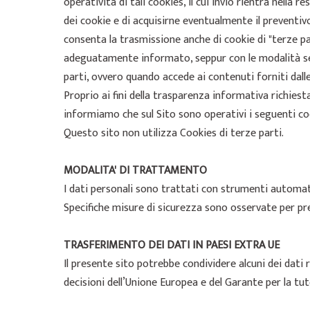
operatività di tali cookies, il cui invio rientra nella 
dei cookie e di acquisirne eventualmente il preventivo
consenta la trasmissione anche di cookie di "terze pa
adeguatamente informato, seppur con le modalità sem
parti, ovvero quando accede ai contenuti forniti dall
Proprio ai fini della trasparenza informativa richiest
informiamo che sul Sito sono operativi i seguenti coo
Questo sito non utilizza Cookies di terze parti.
MODALITA' DI TRATTAMENTO
I dati personali sono trattati con strumenti automat
Specifiche misure di sicurezza sono osservate per preve
TRASFERIMENTO DEI DATI IN PAESI EXTRA UE
Il presente sito potrebbe condividere alcuni dei dati r
decisioni dell’Unione Europea e del Garante per la tut