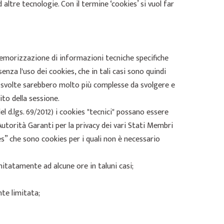
ltre tecnologie. Con il termine ‘cookies’ si vuol far
a memorizzazione di informazioni tecniche specifiche
nza l'uso dei cookies, che in tali casi sono quindi
vi svolte sarebbero molto più complesse da svolgere e
to della sessione.
el d.lgs. 69/2012) i cookies "tecnici" possano essere
Autorità Garanti per la privacy dei vari Stati Membri
es” che sono cookies per i quali non è necessario
imitatamente ad alcune ore in taluni casi;
nte limitata;