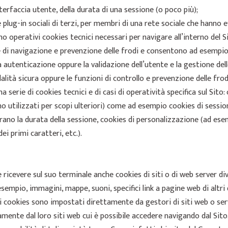
nterfaccia utente, della durata di una sessione (o poco più);
plug-in sociali di terzi, per membri di una rete sociale che hanno ef
 operativi cookies tecnici necessari per navigare all’interno del S
e di navigazione e prevenzione delle frodi e consentono ad esempio
 autenticazione oppure la validazione dell’utente e la gestione delle 
lità sicura oppure le funzioni di controllo e prevenzione delle frod
 serie di cookies tecnici e di casi di operatività specifica sul Sito
utilizzati per scopi ulteriori) come ad esempio cookies di sessione
ano la durata della sessione, cookies di personalizzazione (ad esemp
i primi caratteri, etc.).
ricevere sul suo terminale anche cookies di siti o di web server dive
mpio, immagini, mappe, suoni, specifici link a pagine web di altri d
etti cookies sono impostati direttamente da gestori di siti web o se
mente dal loro siti web cui è possibile accedere navigando dal Sito. 