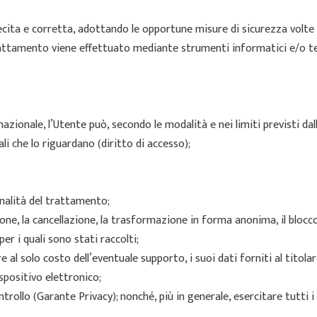
 lecita e corretta, adottando le opportune misure di sicurezza volte
trattamento viene effettuato mediante strumenti informatici e/o t
ionale, l’Utente può, secondo le modalità e nei limiti previsti dall
li che lo riguardano (diritto di accesso);
finalità del trattamento;
ione, la cancellazione, la trasformazione in forma anonima, il blocco
er i quali sono stati raccolti;
 al solo costo dell’eventuale supporto, i suoi dati forniti al titola
positivo elettronico;
ntrollo (Garante Privacy); nonché, più in generale, esercitare tutti i 