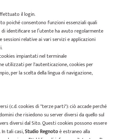
fettuato il login.
ito poiché consentono funzioni essenziali quali
 di identificare se l’utente ha avuto regolarmente
sessioni relative ai vari servizi e applicazioni
i.
: cookies impiantati nel terminale
 utilizzati per l'autenticazione, cookies per
io, per la scelta della lingua di navigazione,
rsi (c.d. cookies di "terze parti"): ciò accade perché
omini che risiedono su server diversi da quello sul
rvers diversi dal Sito. Questi cookies possono essere
In tali casi,
Studio Regnoto
è estraneo alla