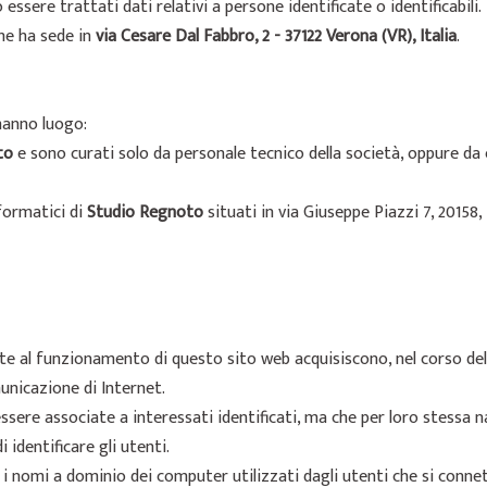
ssere trattati dati relativi a persone identificate o identificabili.
he ha sede in
via Cesare Dal Fabbro, 2 - 37122 Verona (VR), Italia
.
hanno luogo:
to
e sono curati solo da personale tecnico della società, oppure da e
formatici di
Studio Regnoto
situati in via Giuseppe Piazzi 7, 20158, 
e al funzionamento di questo sito web acquisiscono, nel corso del l
municazione di Internet.
ssere associate a interessati identificati, ma che per loro stessa
 identificare gli utenti.
 i nomi a dominio dei computer utilizzati dagli utenti che si connetto