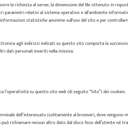
porre la richiesta al server, la dimensione del file ottenuto in rispos
ltri parametri relativi al sistema operativo e all'ambiente informati
re informazioni statistiche anonime sull'uso del sito e per controll
ettronica agli indirizzi indicati su questo sito comporta la successi
tri dati personali inseriti nella missiva.
 l’operatività su questo sito web (di seguito “Sito”) dei cookies.
al terminale dell’interessato (solitamente al browser), dove vengono 
può richiamare nessun altro dato dal disco fisso dell’utente né tra